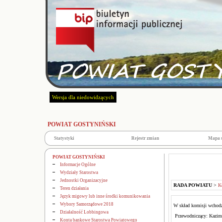
Wersja dla niedowidzących
POWIAT GOSTYNIŃSKI
Statystyki
Rejestr zmian
Mapa 
POWIAT GOSTYNIŃSKI
Informacje Ogólne
Wydziały Starostwa
Jednostki Organizacyjne
RADA POWIATU
>
K
Teren działania
Język migowy lub inne środki komunikowania
Wybory Samorządowe 2018
W skład komisji wchod
Działalność Lobbingowa
Przewodniczący: Kazim
Konta bankowe Starostwa Powiatowego