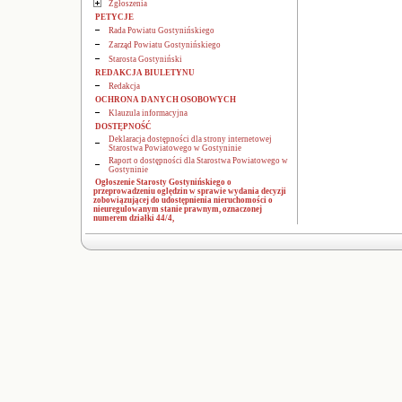
Zgłoszenia
PETYCJE
Rada Powiatu Gostynińskiego
Zarząd Powiatu Gostynińskiego
Starosta Gostyniński
REDAKCJA BIULETYNU
Redakcja
OCHRONA DANYCH OSOBOWYCH
Klauzula informacyjna
DOSTĘPNOŚĆ
Deklaracja dostępności dla strony internetowej
Starostwa Powiatowego w Gostyninie
Raport o dostępności dla Starostwa Powiatowego w
Gostyninie
Ogłoszenie Starosty Gostynińskiego o
przeprowadzeniu oględzin w sprawie wydania decyzji
zobowiązującej do udostępnienia nieruchomości o
nieuregulowanym stanie prawnym, oznaczonej
numerem działki 44/4,