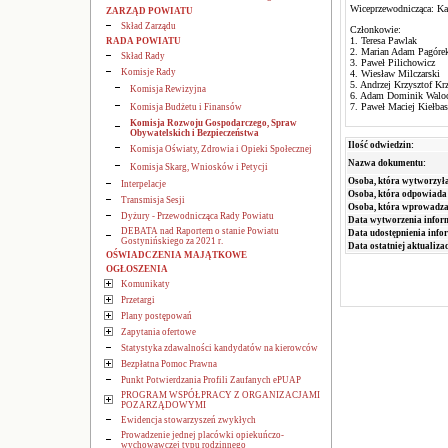
Wiceprzewodnicząca: Ka
ZARZĄD POWIATU
Skład Zarządu
Członkowie:
1. Teresa Pawlak
RADA POWIATU
2. Marian Adam Pagór
Skład Rady
3. Paweł Pilichowicz
Komisje Rady
4. Wiesław Milczarski
5. Andrzej Krzysztof K
Komisja Rewizyjna
6. Adam Dominik Wal
7. Paweł Maciej Kiełbas
Komisja Budżetu i Finansów
Komisja Rozwoju Gospodarczego, Spraw
Obywatelskich i Bezpieczeństwa
Ilość odwiedzin:
Komisja Oświaty, Zdrowia i Opieki Społecznej
Nazwa dokumentu:
Komisja Skarg, Wniosków i Petycji
Osoba, która wytworzyła
Interpelacje
Osoba, która odpowiada 
Transmisja Sesji
Osoba, która wprowadza
Dyżury - Przewodnicząca Rady Powiatu
Data wytworzenia infor
DEBATA nad Raportem o stanie Powiatu
Data udostępnienia info
Gostynińskiego za 2021 r.
Data ostatniej aktualizac
OŚWIADCZENIA MAJĄTKOWE
OGŁOSZENIA
Komunikaty
Przetargi
Plany postępowań
Zapytania ofertowe
Statystyka zdawalności kandydatów na kierowców
Bezpłatna Pomoc Prawna
Punkt Potwierdzania Profili Zaufanych ePUAP
PROGRAM WSPÓŁPRACY Z ORGANIZACJAMI
POZARZĄDOWYMI
Ewidencja stowarzyszeń zwykłych
Prowadzenie jednej placówki opiekuńczo-
wychowawczej typu rodzinnego