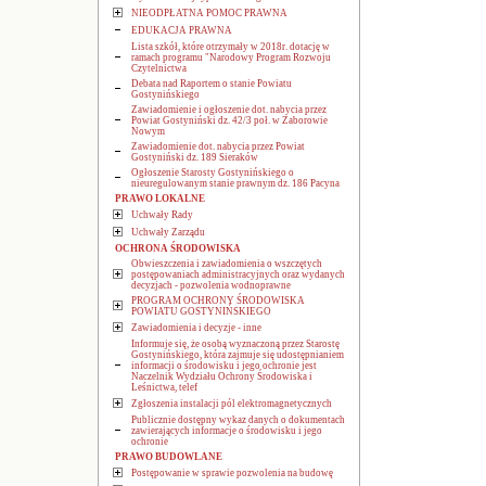
NIEODPŁATNA POMOC PRAWNA
EDUKACJA PRAWNA
Lista szkół, które otrzymały w 2018r. dotację w
ramach programu "Narodowy Program Rozwoju
Czytelnictwa
Debata nad Raportem o stanie Powiatu
Gostynińskiego
Zawiadomienie i ogłoszenie dot. nabycia przez
Powiat Gostyniński dz. 42/3 poł. w Zaborowie
Nowym
Zawiadomienie dot. nabycia przez Powiat
Gostyniński dz. 189 Sieraków
Ogłoszenie Starosty Gostynińskiego o
nieuregulowanym stanie prawnym dz. 186 Pacyna
PRAWO LOKALNE
Uchwały Rady
Uchwały Zarządu
OCHRONA ŚRODOWISKA
Obwieszczenia i zawiadomienia o wszczętych
postępowaniach administracyjnych oraz wydanych
decyzjach - pozwolenia wodnoprawne
PROGRAM OCHRONY ŚRODOWISKA
POWIATU GOSTYNIŃSKIEGO
Zawiadomienia i decyzje - inne
Informuje się, że osobą wyznaczoną przez Starostę
Gostynińskiego, która zajmuje się udostępnianiem
informacji o środowisku i jego ochronie jest
Naczelnik Wydziału Ochrony Środowiska i
Leśnictwa, telef
Zgłoszenia instalacji pól elektromagnetycznych
Publicznie dostępny wykaz danych o dokumentach
zawierających informacje o środowisku i jego
ochronie
PRAWO BUDOWLANE
Postępowanie w sprawie pozwolenia na budowę