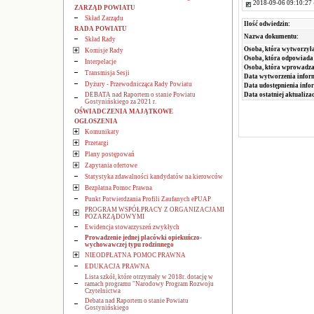
2018-09-06 09:10:27 
ZARZĄD POWIATU
Skład Zarządu
Ilość odwiedzin:
RADA POWIATU
Nazwa dokumentu:
Skład Rady
Osoba, która wytworzyła
Komisje Rady
Osoba, która odpowiada 
Interpelacje
Osoba, która wprowadza
Transmisja Sesji
Data wytworzenia infor
Dyżury - Przewodnicząca Rady Powiatu
Data udostępnienia info
DEBATA nad Raportem o stanie Powiatu
Data ostatniej aktualizac
Gostynińskiego za 2021 r.
OŚWIADCZENIA MAJĄTKOWE
OGŁOSZENIA
Komunikaty
Przetargi
Plany postępowań
Zapytania ofertowe
Statystyka zdawalności kandydatów na kierowców
Bezpłatna Pomoc Prawna
Punkt Potwierdzania Profili Zaufanych ePUAP
PROGRAM WSPÓŁPRACY Z ORGANIZACJAMI
POZARZĄDOWYMI
Ewidencja stowarzyszeń zwykłych
Prowadzenie jednej placówki opiekuńczo-
wychowawczej typu rodzinnego
NIEODPŁATNA POMOC PRAWNA
EDUKACJA PRAWNA
Lista szkół, które otrzymały w 2018r. dotację w
ramach programu "Narodowy Program Rozwoju
Czytelnictwa
Debata nad Raportem o stanie Powiatu
Gostynińskiego