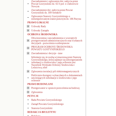
Zawiadomienie i ogłoszenie dot. nabycia przez
Powiat Gostyniński dz. 42/3 poł. w Zaborowie
Nowym
Zawiadomienie dot. nabycia przez Powiat
Gostyniński dz. 189 Sieraków
Ogłoszenie Starosty Gostynińskiego o
nieuregulowanym stanie prawnym dz. 186 Pacyna
PRAWO LOKALNE
Uchwały Rady
Uchwały Zarządu
OCHRONA ŚRODOWISKA
Obwieszczenia i zawiadomienia o wszczętych
postępowaniach administracyjnych oraz wydanych
decyzjach - pozwolenia wodnoprawne
PROGRAM OCHRONY ŚRODOWISKA
POWIATU GOSTYNIŃSKIEGO
Zawiadomienia i decyzje - inne
Informuje się, że osobą wyznaczoną przez Starostę
Gostynińskiego, która zajmuje się udostępnianiem
informacji o środowisku i jego ochronie jest
Naczelnik Wydziału Ochrony Środowiska i
Leśnictwa, telef
Zgłoszenia instalacji pól elektromagnetycznych
Publicznie dostępny wykaz danych o dokumentach
zawierających informacje o środowisku i jego
ochronie
PRAWO BUDOWLANE
Postępowanie w sprawie pozwolenia na budowę
Zgłoszenia
PETYCJE
Rada Powiatu Gostynińskiego
Zarząd Powiatu Gostynińskiego
Starosta Gostyniński
REDAKCJA BIULETYNU