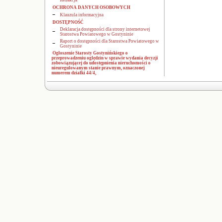
Redakcja
OCHRONA DANYCH OSOBOWYCH
Klauzula informacyjna
DOSTĘPNOŚĆ
Deklaracja dostępności dla strony internetowej
Starostwa Powiatowego w Gostyninie
Raport o dostępności dla Starostwa Powiatowego w
Gostyninie
Ogłoszenie Starosty Gostynińskiego o
przeprowadzeniu oględzin w sprawie wydania decyzji
zobowiązującej do udostępnienia nieruchomości o
nieuregulowanym stanie prawnym, oznaczonej
numerem działki 44/4,