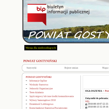
Wersja dla niedowidzących
POWIAT GOSTYNIŃSKI
Statystyki
Rejestr zmian
Mapa 
POWIAT GOSTYNIŃSKI
Informacje Ogólne
Wydziały Starostwa
Jednostki Organizacyjne
OGŁOSZENIA
>
Pro
Teren działania
Język migowy lub inne środki komunikowania
Załączniki do pobrania:
Wybory Samorządowe 2018
MB)
2018-08-10 07:52:25 
Działalność Lobbingowa
2018-08-13 15:19:16 
Konta bankowe Starostwa Powiatowego