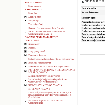
2019-11-12 11:35:46 
ZARZĄD POWIATU
Skład Zarządu
Ilość odwiedzin:
RADA POWIATU
Nazwa dokumentu:
Skład Rady
Komisje Rady
Skrócony opis:
Interpelacje
Podmiot udostępniający
Transmisja Sesji
Osoba, która wytworzyła
Dyżury - Przewodnicząca Rady Powiatu
Osoba, która odpowiada 
Osoba, która wprowadza
DEBATA nad Raportem o stanie Powiatu
Gostynińskiego za 2021 r.
Data wytworzenia infor
OŚWIADCZENIA MAJĄTKOWE
Data udostępnienia info
Data ostatniej aktualizac
OGŁOSZENIA
Komunikaty
Przetargi
Plany postępowań
Zapytania ofertowe
Statystyka zdawalności kandydatów na kierowców
Bezpłatna Pomoc Prawna
Punkt Potwierdzania Profili Zaufanych ePUAP
PROGRAM WSPÓŁPRACY Z ORGANIZACJAMI
POZARZĄDOWYMI
Ewidencja stowarzyszeń zwykłych
Prowadzenie jednej placówki opiekuńczo-
wychowawczej typu rodzinnego
NIEODPŁATNA POMOC PRAWNA
EDUKACJA PRAWNA
Lista szkół, które otrzymały w 2018r. dotację w
ramach programu "Narodowy Program Rozwoju
Czytelnictwa
Debata nad Raportem o stanie Powiatu
Gostynińskiego