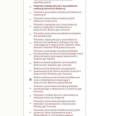
reprodukcyjnych
Wniosek o zmianę decyzji o zezwoleniu na
realizację inwestycji drogowej
Wniosek o pozwolenie na budowę 9 elektrowni
wiatrowych
Wniosek o pozwolenie na budowę trzech
elektrowni wiatrowych
Wniosek o zmianę decyzji o pozwoleniu na
budowę 4 budynków inwentarskich w
miejscowości Keniew gm. Gostynin
Wniosek o pozwolenie na rozbudowę budynku
hali produkcyjnej
Wniosek o zmianę decyzji o pozwoleniu na
budowę sieci kanalizacji sanitarnej oraz sieci
wodociągowej w miejscowości Zaborów Stary,
Sokołów iSokołów PGR gmina Gostynin.
Wniosek o pozwolenie na budowę budynku
inwentarskiego do chowu brojlera kurzego wraz z
infrastrukturą towarzyszącąw miejscowości
Osmolin gm. Sanniki
Budowa czterech budynków inwentarskich
miejscowości Sieraków gm. Gostynin
Budowa dwóch budynków inwentarskich
przeznaczonych do chowu brojlerów kurzych w
miejscowości Sieraków, gm. Gostynin.
Budowa elektrowni fotowoltaicznej Rakowiec
wraz z infrastrukturą towarzyszącą w
miejscowości Rakowiec gmina Pacyna
Wniosek o pozwolenie na budowę budynku
inwentarskiego w miejscowości Leśniewice gm.
Gostynin
Wniosek o wydanie decyzji o zezwoleniu na
realizację inwestycji drogowej
Wniosek o pozowlenie na budowę dwóch
budynków inwentarskich w miejscowości
Skrzany, gm. Gostynin
Wniosek o pozwolenie na budowę stacji paliw
płynnych i myjni kontenerowej wraz z
infrastrukturą, w tym instalacji gazowej