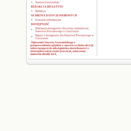
Starosta Gostyniński
REDAKCJA BIULETYNU
Redakcja
OCHRONA DANYCH OSOBOWYCH
Klauzula informacyjna
DOSTĘPNOŚĆ
Deklaracja dostępności dla strony internetowej
Starostwa Powiatowego w Gostyninie
Raport o dostępności dla Starostwa Powiatowego w
Gostyninie
Ogłoszenie Starosty Gostynińskiego o
przeprowadzeniu oględzin w sprawie wydania decyzji
zobowiązującej do udostępnienia nieruchomości o
nieuregulowanym stanie prawnym, oznaczonej
numerem działki 44/4,