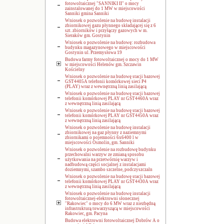
fotowoltaicznej "SANNIKI II" o mocy
zainstalowanej do 1 MW w miejscowości
Sanniki gmina Sanniki
Wniosek o pozwolenie na budowę instalacji
zbiornikowej gazu płynnego składającej się z 6
szt. zbiorników i przyłączy gazowych w m.
Sieraków gm. Gostynin
Wniosek o pozwolenie na budowę: rozbudowa
budynku magazynowego w miejscowości
Gostynin ul. Przemysłowa 19
Budowa farmy fotowoltaicznej o mocy do 1 MW
w miejscowości Helenów gm. Szczawin
Kościelny
Wniosek o pozwolenie na budowę stacji bazowej
GST4405A telefonii komórkowej sieci P4
(PLAY) wraz z wewnętrzną linią zasilającą
Wniosek o pozwolenie na budowę stacji bazowej
telefonii komórkowej PLAY nr GST4460A wraz
z wewnętrzną linią zasilającą
Wniosek o pozwolenie na budowę stacji bazowej
telefonii komórkowej PLAY nr GST4450A wraz
z wewnętrzną linią zasilającą
Wniosek o pozwolenie na budowę instalacji
zbiornikowej na gaz płynny z naziemnymi
zbiornikami o pojemności 6x6400 l w
miejscowości Osmolin, gm. Sanniki
Wniosek o pozwolenie na rozbudowę budynku
przechowalni warzyw ze zmianą sposobu
użytkowania na przetwórnię warzyw i
nadbudową części socjalnej z instalacjami
doziemnymi, szambo szczelne, podczyszczaln
Wniosek o pozwolenie na budowę stacji bazowej
telefonii komórkowej PLAY nr GST4430A wraz
z wewnętrzną linią zasilającą
Wniosek o pozwolenie na budowę instalacji
fotowoltaicznej-elektrowni słonecznej
"Rakowiec" o mocy do 6 MW wraz z niezbędną
infrastrukturą towarzyszącą w miejscowości
Rakowiec, gm. Pacyna
Budowa elektrowni fotowoltaicznej Dobrów A o