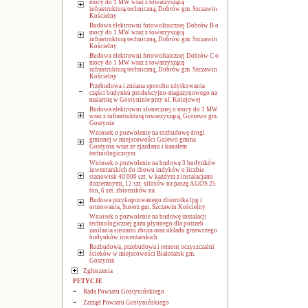
mocy do 1 MW wraz z towarzyszącą
infrastrukturą techniczną, Dobrów gm. Szczawin
Kościelny
Budowa elektrowni fotowoltaicznej Dobrów B o
mocy do 1 MW wraz z towarzyszącą
infrastrukturą techniczną, Dobrów gm. Szczawin
Kościelny
Budowa elektrowni fotowoltaicznej Dobrów C o
mocy do 1 MW wraz z towarzyszącą
infrastrukturą techniczną, Dobrów gm. Szczawin
Kościelny
Przebudowa i zmiana sposobu użytkowania
części budynku produkcyjno-magazynowego na
malarnię w Gostyninie przy ul. Kolejowej
Budowa elektrowni słonecznej o mocy do 1 MW
wraz z infrastrukturą towarzyszącą, Gorzewo gm.
Gostynin
Wniosek o pozwolenie na rozbudowę drogi
gminnej w miejscowości Gulewo gmina
Gostynin wraz ze zjazdami i kanałem
technologicznym
Wniosek o pozwolenie na budowę 3 budynków
inwentarskich do chowu indyków o liczbie
stanowisk 40 000 szt. w każdym z instalacjami
doziemnymi, 12 szt. silosów na paszę AGOS 25
ton, 6 szt. zbiorników na
Budowa przykopcowanego zbiornika lpg i
orurowania, Suserz gm. Szczawin Kościelny
Wniosek o pozwolenie na budowę instalacji
technologicznej gazu płynnego dla potrzeb
zasilania suszarni zboża oraz układu grzewczego
budynków inwentarskich
Rozbudowa, przebudowa i remont oczyszczalni
ścieków w miejscowości Białotarsk gm.
Gostynin
Zgłoszenia
PETYCJE
Rada Powiatu Gostynińskiego
Zarząd Powiatu Gostynińskiego