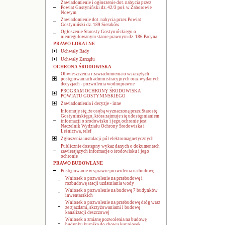
Zawiadomienie i ogłoszenie dot. nabycia przez
Powiat Gostyniński dz. 42/3 poł. w Zaborowie
Nowym
Zawiadomienie dot. nabycia przez Powiat
Gostyniński dz. 189 Sieraków
Ogłoszenie Starosty Gostynińskiego o
nieuregulowanym stanie prawnym dz. 186 Pacyna
PRAWO LOKALNE
Uchwały Rady
Uchwały Zarządu
OCHRONA ŚRODOWISKA
Obwieszczenia i zawiadomienia o wszczętych
postępowaniach administracyjnych oraz wydanych
decyzjach - pozwolenia wodnoprawne
PROGRAM OCHRONY ŚRODOWISKA
POWIATU GOSTYNIŃSKIEGO
Zawiadomienia i decyzje - inne
Informuje się, że osobą wyznaczoną przez Starostę
Gostynińskiego, która zajmuje się udostępnianiem
informacji o środowisku i jego ochronie jest
Naczelnik Wydziału Ochrony Środowiska i
Leśnictwa, telef
Zgłoszenia instalacji pól elektromagnetycznych
Publicznie dostępny wykaz danych o dokumentach
zawierających informacje o środowisku i jego
ochronie
PRAWO BUDOWLANE
Postępowanie w sprawie pozwolenia na budowę
Wniosek o pozwolenie na przebudowę i
rozbudowę stacji uzdatniania wody
Wniosek o pozwolenie na budowę 7 budynków
inwentarskich
Wniosek o pozwolenie na przebudowę dróg wraz
ze zjazdami, skrzyżowaniami i budowę
kanalizacji deszczowej
Wniosek o zmianę pozwolenia na budowę
budynku kurnika do chowu kur niosek