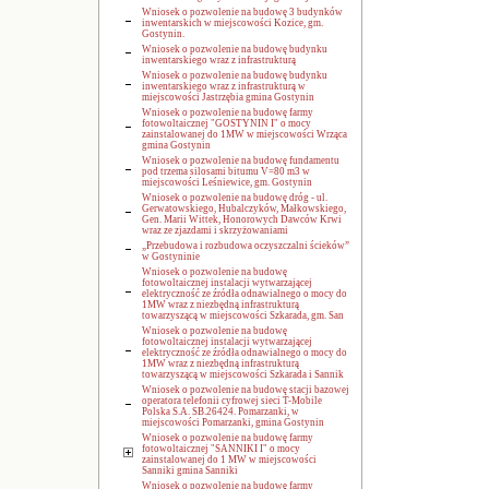
Wniosek o pozwolenie na budowę 3 budynków
inwentarskich w miejscowości Kozice, gm.
Gostynin.
Wniosek o pozwolenie na budowę budynku
inwentarskiego wraz z infrastrukturą
Wniosek o pozwolenie na budowę budynku
inwentarskiego wraz z infrastrukturą w
miejscowości Jastrzębia gmina Gostynin
Wniosek o pozwolenie na budowę farmy
fotowoltaicznej "GOSTYNIN I" o mocy
zainstalowanej do 1MW w miejscowości Wrząca
gmina Gostynin
Wniosek o pozwolenie na budowę fundamentu
pod trzema silosami bitumu V=80 m3 w
miejscowości Leśniewice, gm. Gostynin
Wniosek o pozwolenie na budowę dróg - ul.
Gerwatowskiego, Hubalczyków, Małkowskiego,
Gen. Marii Wittek, Honorowych Dawców Krwi
wraz ze zjazdami i skrzyżowaniami
„Przebudowa i rozbudowa oczyszczalni ścieków”
w Gostyninie
Wniosek o pozwolenie na budowę
fotowoltaicznej instalacji wytwarzającej
elektryczność ze źródła odnawialnego o mocy do
1MW wraz z niezbędną infrastrukturą
towarzyszącą w miejscowości Szkarada, gm. San
Wniosek o pozwolenie na budowę
fotowoltaicznej instalacji wytwarzającej
elektryczność ze źródła odnawialnego o mocy do
1MW wraz z niezbędną infrastrukturą
towarzyszącą w miejscowości Szkarada i Sannik
Wniosek o pozwolenie na budowę stacji bazowej
operatora telefonii cyfrowej sieci T-Mobile
Polska S.A. SB.26424. Pomarzanki, w
miejscowości Pomarzanki, gmina Gostynin
Wniosek o pozwolenie na budowę farmy
fotowoltaicznej "SANNIKI I" o mocy
zainstalowanej do 1 MW w miejscowości
Sanniki gmina Sanniki
Wniosek o pozwolenie na budowę farmy