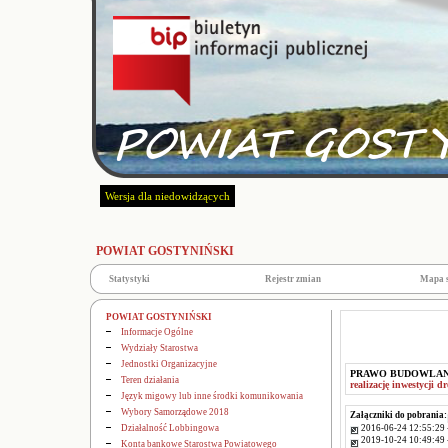
Wersja dla niedowidzących
POWIAT GOSTYNIŃSKI
Statystyki
Rejestr zmian
Mapa 
POWIAT GOSTYNIŃSKI
Informacje Ogólne
Wydziały Starostwa
Jednostki Organizacyjne
PRAWO BUDOWLA
Teren działania
realizację inwestycji d
Język migowy lub inne środki komunikowania
Wybory Samorządowe 2018
Załączniki do pobrania:
2016-06-24 12:55:29 
Działalność Lobbingowa
2019-10-24 10:49:49 
Konta bankowe Starostwa Powiatowego